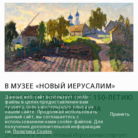
В МУЗЕЕ «НОВЫЙ ИЕРУСАЛИМ»
ОТКРОЕТСЯ ВЫСТАВКА К 150-ЛЕТИЮ
Данный веб-сайт использует cookie-
файлы в целях предоставления вам
лучшего пользовательского опыта на
КОНСТАНТИНА ГОРБАТОВА
нашем сайте. Продолжая использовать
Принять
данный сайт, вы соглашаетесь с
использованием нами cookie-файлов. Для
получения дополнительной информации
см.
Политика Cookie
.
29 апреля в Музее «Новый Иерусалим» стартует