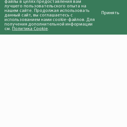
файлы в целях предоставления вам
лучшего пользовательского опыта на
нашем сайте. Продолжая использовать
Принять
данный сайт, вы соглашаетесь с
использованием нами cookie-файлов. Для
получения дополнительной информации
см.
Политика Cookie
.