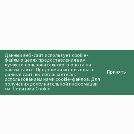
Данный веб-сайт использует cookie-
файлы в целях предоставления вам
лучшего пользовательского опыта на
нашем сайте. Продолжая использовать
Принять
данный сайт, вы соглашаетесь с
использованием нами cookie-файлов. Для
получения дополнительной информации
см.
Политика Cookie
.