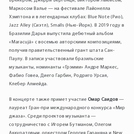
Брекером, Джерри Бергонци, Виктором Льюисом,
Маркосом Валье — на фестивале Лайонелла
Хэмптона и в легендарных клубах: Blue Note (Рио),
Jazz Alley (Сиэтл), Smalls (Нью-Йорк). В 2019 году в
Бразилии Дарья выпустила дебютный альбом
«Maracujá» с восемью авторскими композициями,
получив правительственный грант штата Сан-
Паулу. В записи участвовали бразильские
музыканты, номинанты «Грэмми» Андре Маркес,
Фабио Говеа, Диего Гарбин, Родриго Урсая,
В концерте также примет участие
Омар Саидов
—
лауреат Гран-при международного конкурса «Мир
джаза». Среди проектов музыканта —
сотрудничество с Игорем Бутманом, Олегом
Аккуратовым, оркестром Георгия Гараняна и New