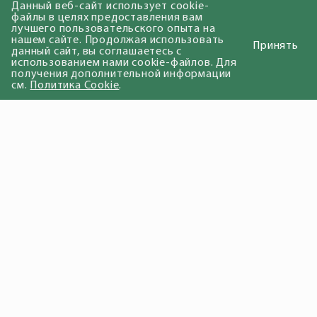
Данный веб-сайт использует cookie-
файлы в целях предоставления вам
лучшего пользовательского опыта на
нашем сайте. Продолжая использовать
Принять
данный сайт, вы соглашаетесь с
использованием нами cookie-файлов. Для
получения дополнительной информации
см.
Политика Cookie
.