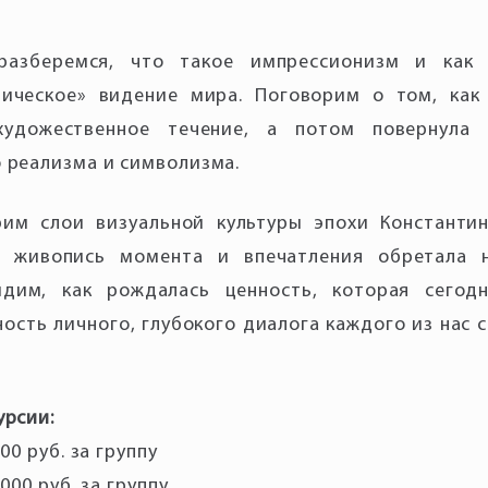
разберемся, что такое импрессионизм и как
тическое» видение мира. Поговорим о том, как 
художественное течение, а потом повернула 
 реализма и символизма.
рим слои визуальной культуры эпохи Константи
а живопись момента и впечатления обретала н
дим, как рождалась ценность, которая сегод
ность личного, глубокого диалога каждого из нас 
урсии:
00 руб. за группу
000 руб. за группу